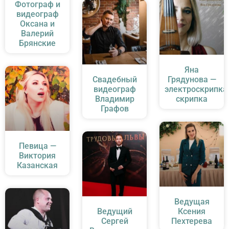
Фотограф и
видеограф
Оксана и
Валерий
Брянские
Яна
Свадебный
Грядунова —
видеограф
электроскрипка
Владимир
скрипка
Графов
Певица —
Виктория
Казанская
Ведущая
Ведущий
Ксения
Сергей
Пехтерева