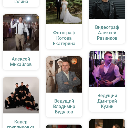
Галина
Видеограф
Фотограф
Алексей
Котова
Разинков
Екатерина
Алексей
Михайлов
Ведущий
Ведущий
Дмитрий
Владимир
Кузин
Будяков
Кавер
группировка