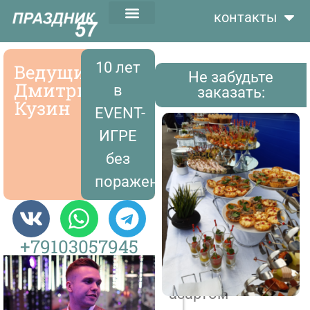
контакты
10 лет
Ведущий
Не забудьте
Дмитрий
в
заказать:
Кузин
EVENT-
ИГРЕ
без
поражений
С
+79103057945
юмором
и
азартом