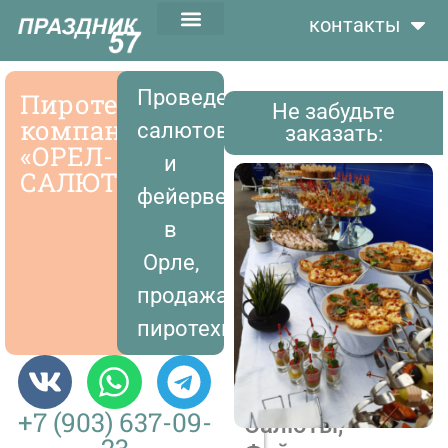
контакты
Проведение
Пиротехническая
Не забудьте
компания
салютов
заказать:
«ОРЕЛ-
и
САЛЮТ»
фейерверков
в
Орле,
продажа
пиротехники.
—
+7 (903) 637-09-
Салюты,
23